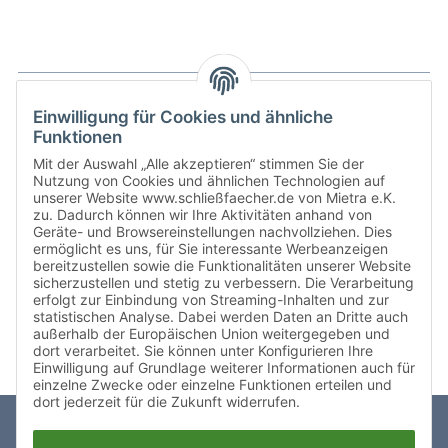
Sind Handys in Schulen verboten?
Einwilligung für Cookies und ähnliche
Funktionen
Wie läuft die Einführung von Handyschränken
Ein generelles, landesweites Handyverbot an
Mit der Auswahl „Alle akzeptieren“ stimmen Sie der
in unserer Schule ab?
allen Schulformen existiert aktuell nur in wenigen
Nutzung von Cookies und ähnlichen Technologien auf
unserer Website www.schließfaecher.de von Mietra e.K.
Bundesländern. Hier ist die private Nutzung von
zu. Dadurch können wir Ihre Aktivitäten anhand von
Welche Handyschränke gibt es?
Smartphones auf dem Schulgelände
Wir begleiten Sie von Anfang an. Gemeinsam
Geräte- und Browsereinstellungen nachvollziehen. Dies
grundsätzlich untersagt, mit Ausnahmen für
ermöglicht es uns, für Sie interessante Werbeanzeigen
klären wir den Bedarf, wählen die passende
bereitzustellen sowie die Funktionalitäten unserer Website
Unterrichtszwecke oder Notfälle. In weiteren
Können Handyschränke gekauft werden?
Lösung aus und planen die Umsetzung. Lieferung
Je nach Region und Anbieter werden
sicherzustellen und stetig zu verbessern. Die Verarbeitung
Bundesländern gibt es teilweise Verbote,
und Aufbau erfolgen zuverlässig und abgestimmt
erfolgt zur Einbindung von Streaming-Inhalten und zur
unterschiedliche Begriffe verwendet, wie zum
insbesondere in Grundschulen oder in der
auf Ihren Schulalltag.
statistischen Analyse. Dabei werden Daten an Dritte auch
Ist eine Erweiterung später möglich?
Beispiel Handytresor, Handygarage oder
Neben unserem flexiblen Mietmodell können
Sekundarstufe 1. Außerdem gibt es auch
außerhalb der Europäischen Union weitergegeben und
Handybox. Trotz der verschiedenen
unsere Handyschränke auch gekauft werden.
dort verarbeitet. Sie können unter Konfigurieren Ihre
Bundesländer, in denen die konkrete
Bezeichnungen verfolgen alle Lösungen das
Einwilligung auf Grundlage weiterer Informationen auch für
Besuchen Sie dazu gerne unseren
Mietra-Shop
Ausgestaltung eines Handyverbots über
Ja, unsere Systeme sind modular aufgebaut und
einzelne Zwecke oder einzelne Funktionen erteilen und
gleiche Ziel: Sie unterstützen Schulen dabei, klare
oder lassen sich persönlich beraten.
individuelle Schulordnungen erfolgt.
können jederzeit erweitert werden.
dort jederzeit für die Zukunft widerrufen.
Regeln im Umgang mit Smartphones
umzusetzen und schaffen die Grundlage für ein
nach oben