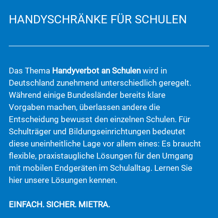
Referenzen
Tel.: 034345 7295-24
Grundschulen
HANDYSCHRÄNKE FÜR SCHULEN
E-Mail: schulen@mietra.de
Infomaterial für Schulen
Das Thema
Handyverbot an Schulen
wird in
Deutschland zunehmend unterschiedlich geregelt.
Während einige Bundesländer bereits klare
Vorgaben machen, überlassen andere die
Entscheidung bewusst den einzelnen Schulen. Für
Schulträger und Bildungseinrichtungen bedeutet
diese uneinheitliche Lage vor allem eines: Es braucht
flexible, praxistaugliche Lösungen für den Umgang
mit mobilen Endgeräten im Schulalltag. Lernen Sie
hier unsere Lösungen kennen.
EINFACH. SICHER. MIETRA.