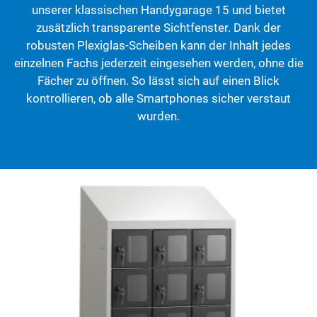
unserer klassischen Handygarage 15 und bietet
zusätzlich transparente Sichtfenster. Dank der
robusten Plexiglas-Scheiben kann der Inhalt jedes
einzelnen Fachs jederzeit eingesehen werden, ohne die
Fächer zu öffnen. So lässt sich auf einen Blick
kontrollieren, ob alle Smartphones sicher verstaut
wurden.