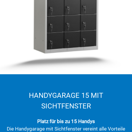
HANDYGARAGE 15 MIT
SICHTFENSTER
Platz für bis zu 15 Handys
Die Handygarage mit Sichtfenster vereint alle Vorteile