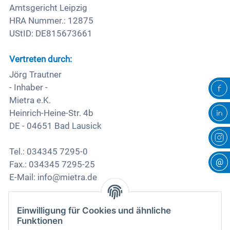
Referenzen
Tel.: 034345 7295-24
Amtsgericht Leipzig
Grundschulen
E-Mail: schulen@mietra.de
HRA Nummer.: 12875
UStID: DE815673661
Infomaterial für Schulen
Vertreten durch:
Jörg Trautner
- Inhaber -
Mietra e.K.
Heinrich-Heine-Str. 4b
DE - 04651 Bad Lausick
Tel.: 034345 7295-0
@
Fax.: 034345 7295-25
E-Mail: info@mietra.de
Einwilligung für Cookies und ähnliche
Beschwerde/Streitschlichtung
Funktionen