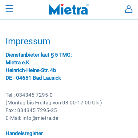
SERV
PORT
SCHL
ELTERN UND SCHÜLER
KÜN
Impressum
Mietra für Eltern & Schüler
SCHULEN UND -TRÄGER
Dienstanbieter laut § 5 TMG:
Fragen und Hilfe
Mietra e.K.
Anleitungen
Mietra für Schulen & Schulträger
Heinrich-Heine-Str. 4b
KONTAKT ZU MIETRA
Extras
Die Spende für ihren Förderverein
DE - 04651 Bad Lausick
Kündigung
Produktvielfalt
Anfragen von Eltern und Schülern
Tel.: 034345 7295-0
Schliessfach kündigen
Team Mieterservice
Ladefächer für Laptop und Tablet
(Montag bis Freitag von 08:00-17:00 Uhr)
Tel.: 034345 7295-0
Schließfach mieten
Schnelllieferprogramm
Fax.: 034345 7295-25
E-Mail: info@mietra.de
E-Mail: info@mietra.de
Handyschränke für Schulen
Anfragen von Schulen
Schließfachservice
Handelsregister
Team Schulservice