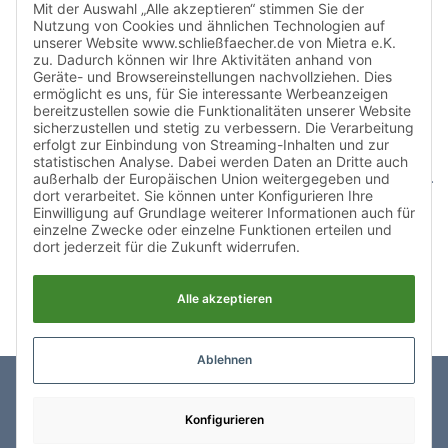
Ab dem 15. Februar 2016 stellt die EU-Kommission
Mit der Auswahl „Alle akzeptieren“ stimmen Sie der
eine Plattform für außergerichtliche Streitschlichtung
Nutzung von Cookies und ähnlichen Technologien auf
unserer Website www.schließfaecher.de von Mietra e.K.
bereit. Verbrauchern gibt dies die Möglichkeit,
zu. Dadurch können wir Ihre Aktivitäten anhand von
Streitigkeiten im Zusammenhang mit Ihrer Online-
Geräte- und Browsereinstellungen nachvollziehen. Dies
ermöglicht es uns, für Sie interessante Werbeanzeigen
Bestellung zunächst ohne die Einschaltung eines
bereitzustellen sowie die Funktionalitäten unserer Website
Gerichtes zu klären. Die Streitbelegungs-Plattform ist
sicherzustellen und stetig zu verbessern. Die Verarbeitung
erfolgt zur Einbindung von Streaming-Inhalten und zur
unter dem externen
statistischen Analyse. Dabei werden Daten an Dritte auch
Link
https://www.streitbeilegungsstelle.org/
erreichbar.
außerhalb der Europäischen Union weitergegeben und
dort verarbeitet. Sie können unter Konfigurieren Ihre
Einwilligung auf Grundlage weiterer Informationen auch für
einzelne Zwecke oder einzelne Funktionen erteilen und
dort jederzeit für die Zukunft widerrufen.
Alle akzeptieren
Ablehnen
nach oben
Konfigurieren
Impressum
Datenschutz
AGB
Über Mietra