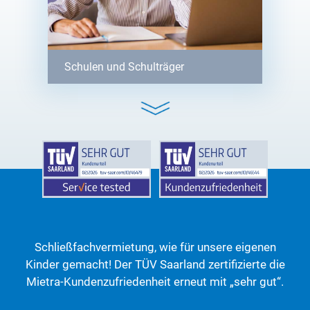
Schulen und Schulträger
Schließfachvermietung wie für unsere
eigenen Kinder gemacht:
erstklassiger
Schließfachservice vereint mit
hochwertigen Produkten. Tauchen Sie
ein in die Mietra-Welt.
Schließfachvermietung, wie für unsere eigenen
Kinder gemacht! Der TÜV Saarland zertifizierte die
Mietra-Kundenzufriedenheit erneut mit „sehr gut“.