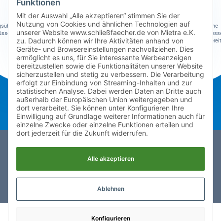
Funktionen
Mit der Auswahl „Alle akzeptieren“ stimmen Sie der
Nutzung von Cookies und ähnlichen Technologien auf
Handy, Portemonnaie, Sportsachen
süber nicht mehr alles tragen
Zu Hause werden keine
unserer Website www.schließfaecher.de von Mietra e.K.
ssen und somit den Rücken
Arbeitsmaterialien mehr verges
sowie persönliche Dinge sind sicher
zu. Dadurch können wir Ihre Aktivitäten anhand von
entlasten.
die Bücher sind immer griffbereit
verschlossen.
Schule.
Geräte- und Browsereinstellungen nachvollziehen. Dies
ermöglicht es uns, für Sie interessante Werbeanzeigen
bereitzustellen sowie die Funktionalitäten unserer Website
sicherzustellen und stetig zu verbessern. Die Verarbeitung
erfolgt zur Einbindung von Streaming-Inhalten und zur
statistischen Analyse. Dabei werden Daten an Dritte auch
außerhalb der Europäischen Union weitergegeben und
dort verarbeitet. Sie können unter Konfigurieren Ihre
Einwilligung auf Grundlage weiterer Informationen auch für
einzelne Zwecke oder einzelne Funktionen erteilen und
dort jederzeit für die Zukunft widerrufen.
nach oben
Alle akzeptieren
Impressum
Datenschutz
AGB
Über Mietra
Jobs
Ausbildung
Ablehnen
Konfigurieren