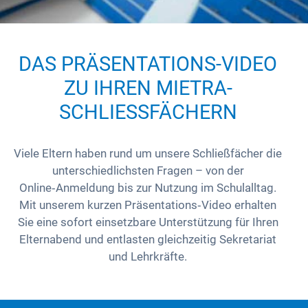
Referenzen
Tel.: 034345 7295-24
Grundschulen
E-Mail: schulen@mietra.de
DAS PRÄSENTATIONS-VIDEO
Infomaterial für Schulen
ZU IHREN MIETRA-
SCHLIESSFÄCHERN
Viele Eltern haben rund um unsere Schließfächer die
unterschiedlichsten Fragen – von der
Online‑Anmeldung bis zur Nutzung im Schulalltag.
Mit unserem kurzen Präsentations‑Video erhalten
Sie eine sofort einsetzbare Unterstützung für Ihren
Elternabend und entlasten gleichzeitig Sekretariat
und Lehrkräfte.