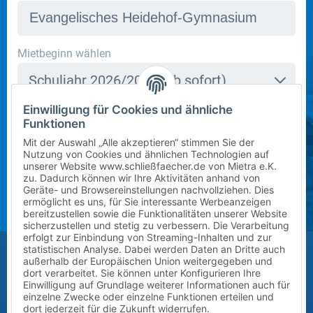
In dieser Schule stehen derzeit leider keine Schließfächer
Mietbeginn wählen
zur Verfügung. Bitte kontaktieren Sie uns per E-Mail
Schuljahr 2026/2027 (ab sofort)
an
info@mietra.de
.
Einwilligung für Cookies und ähnliche
Klasse wählen
Funktionen
Bitte wählen Sie die korrekte Klassenstufe im
5
Mit der Auswahl „Alle akzeptieren“ stimmen Sie der
kommenden Schuljahr.
Nutzung von Cookies und ähnlichen Technologien auf
unserer Website www.schließfaecher.de von Mietra e.K.
Zusatz (Klasse a, b, c) wählen
zu. Dadurch können wir Ihre Aktivitäten anhand von
Geräte- und Browsereinstellungen nachvollziehen. Dies
ermöglicht es uns, für Sie interessante Werbeanzeigen
?
bereitzustellen sowie die Funktionalitäten unserer Website
sicherzustellen und stetig zu verbessern. Die Verarbeitung
erfolgt zur Einbindung von Streaming-Inhalten und zur
Größe des Kindes (Erreichbarkeit des Schließfachs)
statistischen Analyse. Dabei werden Daten an Dritte auch
außerhalb der Europäischen Union weitergegeben und
Bitte auswählen
dort verarbeitet. Sie können unter Konfigurieren Ihre
Einwilligung auf Grundlage weiterer Informationen auch für
einzelne Zwecke oder einzelne Funktionen erteilen und
Vor-/Nachname des Kindes
dort jederzeit für die Zukunft widerrufen.