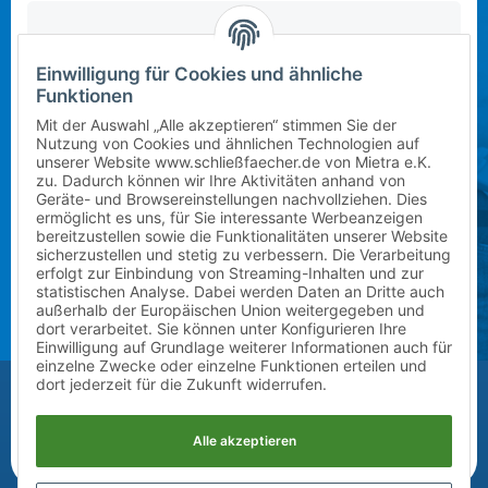
Einwilligung für Cookies und ähnliche
In dieser Schule stehen derzeit leider keine Schließfächer
Mietbeginn wählen
Funktionen
zur Verfügung. Bitte kontaktieren Sie uns per E-Mail
an
info@mietra.de
.
Mit der Auswahl „Alle akzeptieren“ stimmen Sie der
Nutzung von Cookies und ähnlichen Technologien auf
unserer Website www.schließfaecher.de von Mietra e.K.
Klasse wählen
zu. Dadurch können wir Ihre Aktivitäten anhand von
Geräte- und Browsereinstellungen nachvollziehen. Dies
Bitte wählen Sie die korrekte Klassenstufe im
ermöglicht es uns, für Sie interessante Werbeanzeigen
kommenden Schuljahr.
bereitzustellen sowie die Funktionalitäten unserer Website
sicherzustellen und stetig zu verbessern. Die Verarbeitung
erfolgt zur Einbindung von Streaming-Inhalten und zur
Zusatz (Klasse a, b, c) wählen
statistischen Analyse. Dabei werden Daten an Dritte auch
außerhalb der Europäischen Union weitergegeben und
dort verarbeitet. Sie können unter Konfigurieren Ihre
Einwilligung auf Grundlage weiterer Informationen auch für
einzelne Zwecke oder einzelne Funktionen erteilen und
Vor-/Nachname des Kindes
dort jederzeit für die Zukunft widerrufen.
Alle akzeptieren