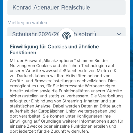
In dieser Schule stehen derzeit leider keine Schließfächer
Mietbeginn wählen
zur Verfügung. Bitte kontaktieren Sie uns per E-Mail
Schuljahr 2026/2027 (ab sofort)
an
info@mietra.de
.
Einwilligung für Cookies und ähnliche
Klasse wählen
Funktionen
Bitte wählen Sie die korrekte Klassenstufe im
5
Mit der Auswahl „Alle akzeptieren“ stimmen Sie der
kommenden Schuljahr.
Nutzung von Cookies und ähnlichen Technologien auf
unserer Website www.schließfaecher.de von Mietra e.K.
Zusatz (Klasse a, b, c) wählen
zu. Dadurch können wir Ihre Aktivitäten anhand von
Geräte- und Browsereinstellungen nachvollziehen. Dies
ermöglicht es uns, für Sie interessante Werbeanzeigen
?
bereitzustellen sowie die Funktionalitäten unserer Website
sicherzustellen und stetig zu verbessern. Die Verarbeitung
erfolgt zur Einbindung von Streaming-Inhalten und zur
Größe des Kindes (Erreichbarkeit des Schließfachs)
statistischen Analyse. Dabei werden Daten an Dritte auch
außerhalb der Europäischen Union weitergegeben und
Bitte auswählen
dort verarbeitet. Sie können unter Konfigurieren Ihre
Einwilligung auf Grundlage weiterer Informationen auch für
einzelne Zwecke oder einzelne Funktionen erteilen und
Vor-/Nachname des Kindes
dort jederzeit für die Zukunft widerrufen.