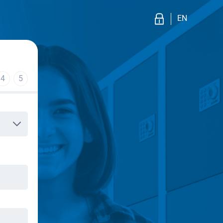
EN
4
5