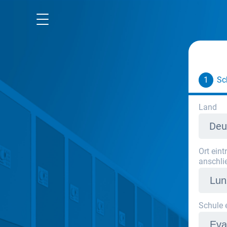
Mietra Website
Datenschutz
AGB
1
Sc
Impressum
Land
Deu
Ort ein
anschli
Schule 