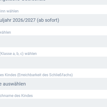
r Schule stehen derzeit leider keine Schließfächer zur Verfügung.
inn wählen
ieren Sie uns per E-Mail an
info@mietra.de
.
uljahr 2026/2027 (ab sofort)
wählen
ählen Sie die korrekte Klassenstufe im kommenden Schuljahr.
Klasse a, b, c) wählen
es Kindes (Erreichbarkeit des Schließfachs)
te auswählen
achname des Kindes