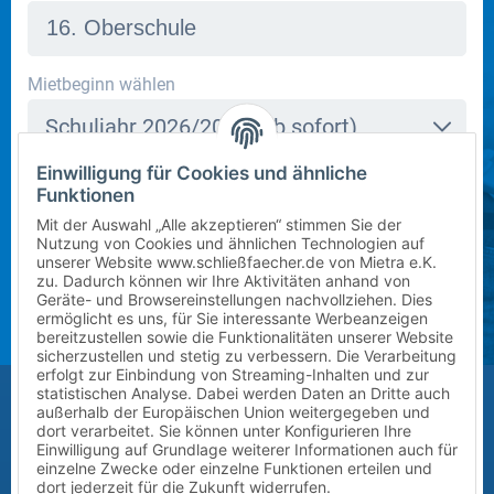
In dieser Schule stehen derzeit leider keine Schließfächer
Mietbeginn wählen
zur Verfügung. Bitte kontaktieren Sie uns per E-Mail
Schuljahr 2026/2027 (ab sofort)
an
info@mietra.de
.
Einwilligung für Cookies und ähnliche
Klasse wählen
Funktionen
Bitte wählen Sie die korrekte Klassenstufe im
5
Mit der Auswahl „Alle akzeptieren“ stimmen Sie der
kommenden Schuljahr.
Nutzung von Cookies und ähnlichen Technologien auf
unserer Website www.schließfaecher.de von Mietra e.K.
Zusatz (Klasse a, b, c) wählen
zu. Dadurch können wir Ihre Aktivitäten anhand von
Geräte- und Browsereinstellungen nachvollziehen. Dies
ermöglicht es uns, für Sie interessante Werbeanzeigen
?
bereitzustellen sowie die Funktionalitäten unserer Website
sicherzustellen und stetig zu verbessern. Die Verarbeitung
erfolgt zur Einbindung von Streaming-Inhalten und zur
Größe des Kindes (Erreichbarkeit des Schließfachs)
statistischen Analyse. Dabei werden Daten an Dritte auch
außerhalb der Europäischen Union weitergegeben und
Bitte auswählen
dort verarbeitet. Sie können unter Konfigurieren Ihre
Einwilligung auf Grundlage weiterer Informationen auch für
einzelne Zwecke oder einzelne Funktionen erteilen und
Vor-/Nachname des Kindes
dort jederzeit für die Zukunft widerrufen.