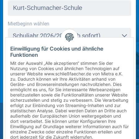
In dieser Schule stehen derzeit leider keine Schließfächer
Mietbeginn wählen
zur Verfügung. Bitte kontaktieren Sie uns per E-Mail
Schuljahr 2026/2027 (ab sofort)
an
info@mietra.de
.
Einwilligung für Cookies und ähnliche
Klasse wählen
Funktionen
Bitte wählen Sie die korrekte Klassenstufe im
5
Mit der Auswahl „Alle akzeptieren“ stimmen Sie der
kommenden Schuljahr.
Nutzung von Cookies und ähnlichen Technologien auf
unserer Website www.schließfaecher.de von Mietra e.K.
Zusatz (Klasse a, b, c) wählen
zu. Dadurch können wir Ihre Aktivitäten anhand von
Geräte- und Browsereinstellungen nachvollziehen. Dies
ermöglicht es uns, für Sie interessante Werbeanzeigen
?
bereitzustellen sowie die Funktionalitäten unserer Website
sicherzustellen und stetig zu verbessern. Die Verarbeitung
erfolgt zur Einbindung von Streaming-Inhalten und zur
Größe des Kindes (Erreichbarkeit des Schließfachs)
statistischen Analyse. Dabei werden Daten an Dritte auch
außerhalb der Europäischen Union weitergegeben und
Bitte auswählen
dort verarbeitet. Sie können unter Konfigurieren Ihre
Einwilligung auf Grundlage weiterer Informationen auch für
einzelne Zwecke oder einzelne Funktionen erteilen und
Vor-/Nachname des Kindes
dort jederzeit für die Zukunft widerrufen.