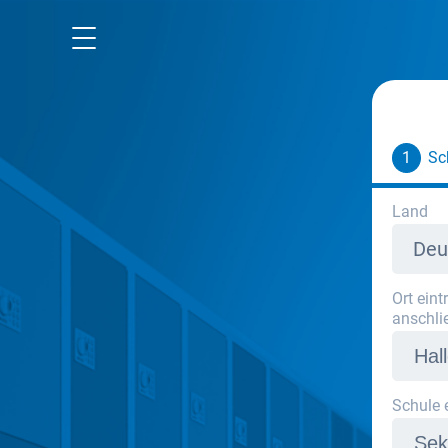
Mietra Website
Datenschutz
AGB
1
Sc
Impressum
Land
Deu
Ort ein
anschli
Schule 