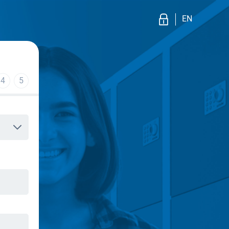
EN
4
5