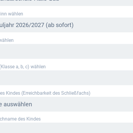
r Schule stehen derzeit leider keine Schließfächer zur Verfügung.
inn wählen
ieren Sie uns per E-Mail an
info@mietra.de
.
uljahr 2026/2027 (ab sofort)
wählen
ählen Sie die korrekte Klassenstufe im kommenden Schuljahr.
Klasse a, b, c) wählen
es Kindes (Erreichbarkeit des Schließfachs)
te auswählen
achname des Kindes