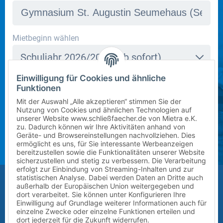
In dieser Schule stehen derzeit leider keine Schließfächer
Mietbeginn wählen
zur Verfügung. Bitte kontaktieren Sie uns per E-Mail
Schuljahr 2026/2027 (ab sofort)
an
info@mietra.de
.
Einwilligung für Cookies und ähnliche
Klasse wählen
Funktionen
Bitte wählen Sie die korrekte Klassenstufe im
5
Mit der Auswahl „Alle akzeptieren“ stimmen Sie der
kommenden Schuljahr.
Nutzung von Cookies und ähnlichen Technologien auf
unserer Website www.schließfaecher.de von Mietra e.K.
Zusatz (Klasse a, b, c) wählen
zu. Dadurch können wir Ihre Aktivitäten anhand von
Geräte- und Browsereinstellungen nachvollziehen. Dies
ermöglicht es uns, für Sie interessante Werbeanzeigen
?
bereitzustellen sowie die Funktionalitäten unserer Website
sicherzustellen und stetig zu verbessern. Die Verarbeitung
erfolgt zur Einbindung von Streaming-Inhalten und zur
Größe des Kindes (Erreichbarkeit des Schließfachs)
statistischen Analyse. Dabei werden Daten an Dritte auch
außerhalb der Europäischen Union weitergegeben und
Bitte auswählen
dort verarbeitet. Sie können unter Konfigurieren Ihre
Einwilligung auf Grundlage weiterer Informationen auch für
einzelne Zwecke oder einzelne Funktionen erteilen und
Vor-/Nachname des Kindes
dort jederzeit für die Zukunft widerrufen.