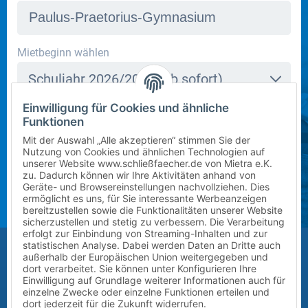
In dieser Schule stehen derzeit leider keine Schließfächer
Mietbeginn wählen
zur Verfügung. Bitte kontaktieren Sie uns per E-Mail
Schuljahr 2026/2027 (ab sofort)
an
info@mietra.de
.
Einwilligung für Cookies und ähnliche
Klasse wählen
Funktionen
Bitte wählen Sie die korrekte Klassenstufe im
5
Mit der Auswahl „Alle akzeptieren“ stimmen Sie der
kommenden Schuljahr.
Nutzung von Cookies und ähnlichen Technologien auf
unserer Website www.schließfaecher.de von Mietra e.K.
Zusatz (Klasse a, b, c) wählen
zu. Dadurch können wir Ihre Aktivitäten anhand von
Geräte- und Browsereinstellungen nachvollziehen. Dies
ermöglicht es uns, für Sie interessante Werbeanzeigen
?
bereitzustellen sowie die Funktionalitäten unserer Website
sicherzustellen und stetig zu verbessern. Die Verarbeitung
erfolgt zur Einbindung von Streaming-Inhalten und zur
Größe des Kindes (Erreichbarkeit des Schließfachs)
statistischen Analyse. Dabei werden Daten an Dritte auch
außerhalb der Europäischen Union weitergegeben und
Bitte auswählen
dort verarbeitet. Sie können unter Konfigurieren Ihre
Einwilligung auf Grundlage weiterer Informationen auch für
einzelne Zwecke oder einzelne Funktionen erteilen und
Vor-/Nachname des Kindes
dort jederzeit für die Zukunft widerrufen.