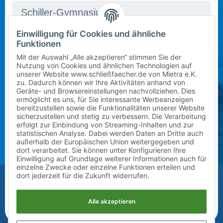
Einwilligung für Cookies und ähnliche
In dieser Schule stehen derzeit leider keine Schließfächer
Mietbeginn wählen
Funktionen
zur Verfügung. Bitte kontaktieren Sie uns per E-Mail
Schuljahr 2026/2027 (ab sofort)
an
info@mietra.de
.
Mit der Auswahl „Alle akzeptieren“ stimmen Sie der
Nutzung von Cookies und ähnlichen Technologien auf
unserer Website www.schließfaecher.de von Mietra e.K.
Klasse wählen
zu. Dadurch können wir Ihre Aktivitäten anhand von
Geräte- und Browsereinstellungen nachvollziehen. Dies
Bitte wählen Sie die korrekte Klassenstufe im
ermöglicht es uns, für Sie interessante Werbeanzeigen
7
kommenden Schuljahr.
bereitzustellen sowie die Funktionalitäten unserer Website
sicherzustellen und stetig zu verbessern. Die Verarbeitung
erfolgt zur Einbindung von Streaming-Inhalten und zur
Zusatz (Klasse a, b, c) wählen
statistischen Analyse. Dabei werden Daten an Dritte auch
außerhalb der Europäischen Union weitergegeben und
?
dort verarbeitet. Sie können unter Konfigurieren Ihre
Einwilligung auf Grundlage weiterer Informationen auch für
einzelne Zwecke oder einzelne Funktionen erteilen und
Vor-/Nachname des Kindes
dort jederzeit für die Zukunft widerrufen.
Alle akzeptieren