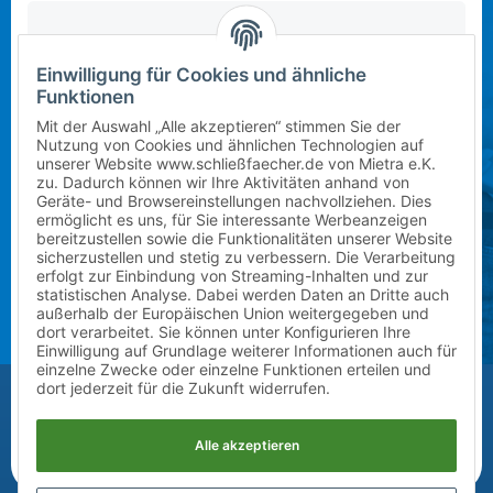
Einwilligung für Cookies und ähnliche
In dieser Schule stehen derzeit leider keine Schließfächer
Mietbeginn wählen
Funktionen
zur Verfügung. Bitte kontaktieren Sie uns per E-Mail
an
info@mietra.de
.
Mit der Auswahl „Alle akzeptieren“ stimmen Sie der
Nutzung von Cookies und ähnlichen Technologien auf
unserer Website www.schließfaecher.de von Mietra e.K.
Klasse wählen
zu. Dadurch können wir Ihre Aktivitäten anhand von
Geräte- und Browsereinstellungen nachvollziehen. Dies
Bitte wählen Sie die korrekte Klassenstufe im
ermöglicht es uns, für Sie interessante Werbeanzeigen
kommenden Schuljahr.
bereitzustellen sowie die Funktionalitäten unserer Website
sicherzustellen und stetig zu verbessern. Die Verarbeitung
erfolgt zur Einbindung von Streaming-Inhalten und zur
Zusatz (Klasse a, b, c) wählen
statistischen Analyse. Dabei werden Daten an Dritte auch
außerhalb der Europäischen Union weitergegeben und
dort verarbeitet. Sie können unter Konfigurieren Ihre
Einwilligung auf Grundlage weiterer Informationen auch für
einzelne Zwecke oder einzelne Funktionen erteilen und
Vor-/Nachname des Kindes
dort jederzeit für die Zukunft widerrufen.
Alle akzeptieren